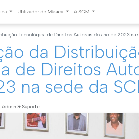
sica
Utilizador de Música
A SCM
ribuição Tecnológica de Direitos Autorais do ano de 2023 na
ão da Distribuiç
a de Direitos Aut
23 na sede da S
e Admin & Suporte