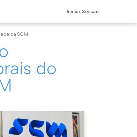
Iniciar Sessão
 sede da SCM
ão
orais do
CM