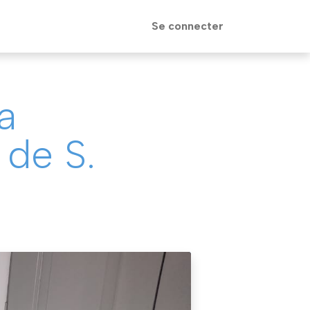
Se connecter
a
 de S.