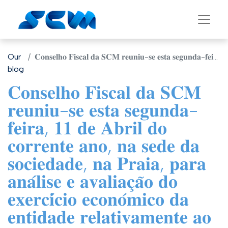
Our
𝐂𝐨𝐧𝐬𝐞𝐥𝐡𝐨 𝐅𝐢𝐬𝐜𝐚𝐥 𝐝𝐚 𝐒𝐂𝐌 𝐫𝐞𝐮𝐧𝐢𝐮-𝐬𝐞 𝐞𝐬𝐭𝐚 𝐬𝐞𝐠𝐮𝐧𝐝𝐚-𝐟𝐞𝐢𝐫𝐚, 𝟏𝟏 𝐝𝐞 𝐀𝐛𝐫𝐢𝐥 𝐝𝐨 𝐜𝐨𝐫𝐫𝐞𝐧𝐭𝐞 𝐚𝐧𝐨, 𝐧𝐚 𝐬𝐞𝐝𝐞 𝐝𝐚 𝐬𝐨𝐜𝐢𝐞𝐝𝐚𝐝𝐞, 𝐧𝐚 𝐏𝐫𝐚𝐢𝐚, 𝐩𝐚𝐫𝐚 𝐚𝐧𝐚́𝐥𝐢𝐬𝐞 𝐞 𝐚𝐯𝐚𝐥𝐢𝐚𝐜̧𝐚̃𝐨 𝐝𝐨 𝐞𝐱𝐞𝐫𝐜𝐢́𝐜𝐢𝐨 𝐞𝐜𝐨𝐧𝐨́𝐦𝐢𝐜𝐨 𝐝𝐚 𝐞𝐧𝐭𝐢𝐝𝐚𝐝𝐞 𝐫𝐞𝐥𝐚𝐭𝐢𝐯𝐚𝐦𝐞𝐧𝐭𝐞 𝐚𝐨 𝐚𝐧𝐨 𝟐𝟎𝟐𝟏
blog
𝐂𝐨𝐧𝐬𝐞𝐥𝐡𝐨 𝐅𝐢𝐬𝐜𝐚𝐥 𝐝𝐚 𝐒𝐂𝐌
𝐫𝐞𝐮𝐧𝐢𝐮-𝐬𝐞 𝐞𝐬𝐭𝐚 𝐬𝐞𝐠𝐮𝐧𝐝𝐚-
𝐟𝐞𝐢𝐫𝐚, 𝟏𝟏 𝐝𝐞 𝐀𝐛𝐫𝐢𝐥 𝐝𝐨
𝐜𝐨𝐫𝐫𝐞𝐧𝐭𝐞 𝐚𝐧𝐨, 𝐧𝐚 𝐬𝐞𝐝𝐞 𝐝𝐚
𝐬𝐨𝐜𝐢𝐞𝐝𝐚𝐝𝐞, 𝐧𝐚 𝐏𝐫𝐚𝐢𝐚, 𝐩𝐚𝐫𝐚
𝐚𝐧𝐚́𝐥𝐢𝐬𝐞 𝐞 𝐚𝐯𝐚𝐥𝐢𝐚𝐜̧𝐚̃𝐨 𝐝𝐨
𝐞𝐱𝐞𝐫𝐜𝐢́𝐜𝐢𝐨 𝐞𝐜𝐨𝐧𝐨́𝐦𝐢𝐜𝐨 𝐝𝐚
𝐞𝐧𝐭𝐢𝐝𝐚𝐝𝐞 𝐫𝐞𝐥𝐚𝐭𝐢𝐯𝐚𝐦𝐞𝐧𝐭𝐞 𝐚𝐨