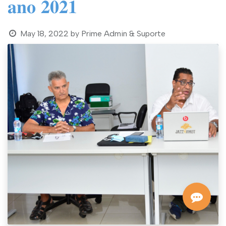
𝐚𝐧𝐨 𝟐𝟎𝟐𝟏
May 18, 2022
by
Prime Admin & Suporte