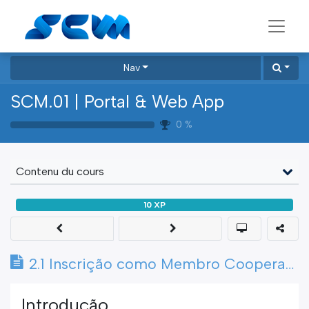
Nav
SCM.01 | Portal & Web App
0
%
Contenu du cours
10
XP
2.1 Inscrição como Membro Cooperador
Introdução